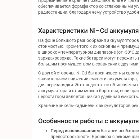
Прорезиненные края не позволяют влаге и гряз
обеспечивается формфактор со сглаженными угл
радиостанции, благодаря чему устройство удобн
Характеристики Ni–Cd аккумул
На фоне большого разнообразия аккумуляторов 
стоимостью. Кроме того к их основным преиму
в широком температурном диапазоне (от -30°C д
заряда/разряда. Такие батареи могут пережить 
большим преимуществом в сравнении с другими
С другой стороны, Ni-Cd батареи известны свои
значительном снижении емкости аккумулятора, е
для перезарядки. Этот недостаток объясняется
аккумулятора и с ним можно бороться, если пр
недостатком является низкая удельная емкость
Хранение никель-кадмиевых аккумуляторов реко
Особенности работы с аккумул
Перед использованием
батареи необходим
предосторожности. Брошюра с рекомендац