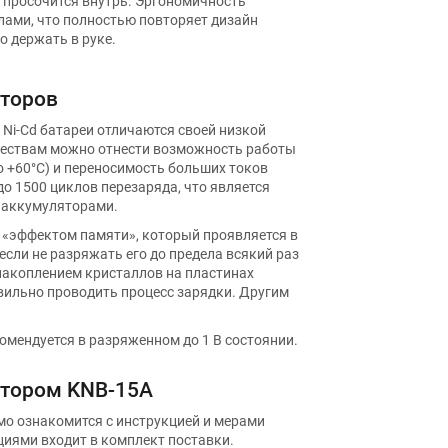
и просочится внутрь. Эргономичность
ами, что полностью повторяет дизайн
о держать в руке.
яторов
Ni-Cd батареи отличаются своей низкой
ществам можно отнести возможность работы
о +60°C) и переносимость больших токов
до 1500 циклов перезаряда, что является
 аккумуляторами.
м «эффектом памяти», который проявляется в
сли не разряжать его до предела всякий раз
 накоплением кристаллов на пластинах
авильно проводить процесс зарядки. Другим
.
мендуется в разряженном до 1 В состоянии.
ятором KNB-15A
о ознакомится с инструкцией и мерами
иями входит в комплект поставки.