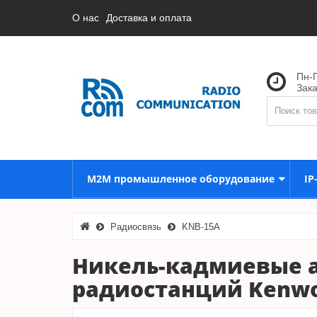
О нас
Доставка и оплата
Пн-П
Зак
M2M промышленное оборудование
IP
Радиосвязь
KNB-15A
Никель-кадмиевые а
радиостанций Kenw