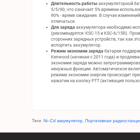
Длительность работы
аккумуляторной бат
5/5/90, что означает 5% времени использов
90% - время ожидания. В случае изменени
отличаться.
Для заряда
аккумулятора необходимо исп
(рекомендуется: KSC-15 и KSC-6/15R). Про
сторонних зарядных устройств, так как э
испортить аккумулятор.
Режим экономии заряда
батареи поддерж
Kenwood (начиная с 2011 года) и продлев
экономии заряда можно запрограммирова
ненужные функции. Автоматическое включ
режима экономии энергии происходит при 
нажатии на кнопку РТТ (активация пользо
Теги:
Ni–Cd аккумулятор
,
Портативная радиостанци