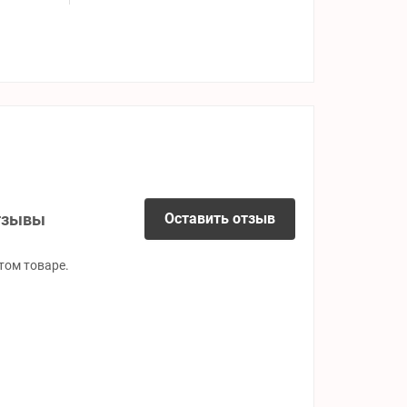
тзывы
Оставить отзыв
том товаре.