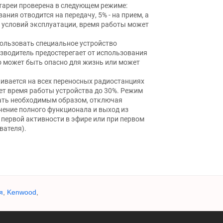
ареи проверена в следующем режиме:
ания отводится на передачу, 5% - на прием, а
й условий эксплуатации, время работы может
ользовать специальное устройство
изводитель предостерегает от использования
то может быть опасно для жизнь или может
ивается на всех переносных радиостанциях
ает время работы устройства до 30%. Режим
ть необходимым образом, отключая
ение полного функционала и выход из
первой активности в эфире или при первом
вателя).
я
,
Kenwood
,