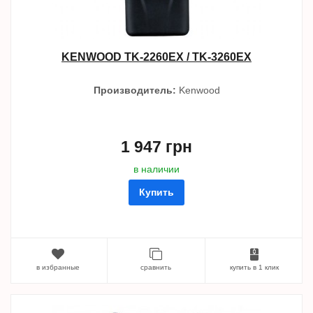
KENWOOD TK-2260EX / TK-3260EX
Производитель:
Kenwood
1 947 грн
в наличии
Купить
в избранные
сравнить
купить в 1 клик