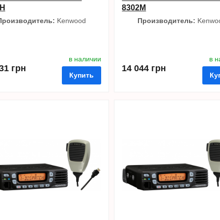
2H
8302M
Производитель:
Kenwood
Производитель:
Kenwo
в наличии
в 
31 грн
14 044 грн
Купить
Ку
нные
сравнить
купить в 1 клик
в избранные
сравнить
купи