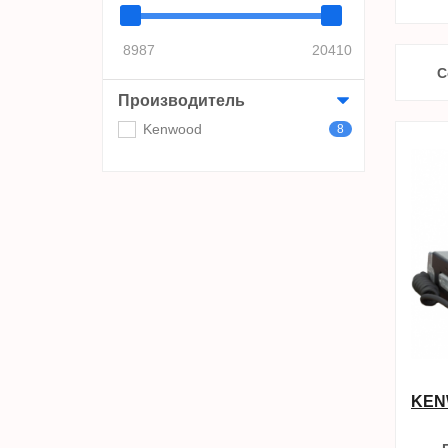
8987
20410
С
Производитель
Kenwood
8
KENW