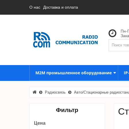
О нас
Доставка и оплата
Пн-П
Зак
M2M промышленное оборудование
IP
Радиосвязь
Авто/Стационарные радиостан
Ст
Фильтр
Цена