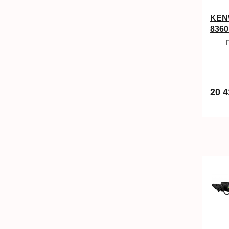
KENW
836
20 4
в избра