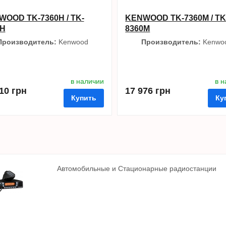
OOD TK-7360H / TK-
KENWOOD TK-7360M / TK
0H
8360M
Производитель:
Kenwood
Производитель:
Kenwo
в наличии
в 
10 грн
17 976 грн
Купить
Ку
Автомобильные и Стационарные радиостанции
нные
сравнить
купить в 1 клик
в избранные
сравнить
купи