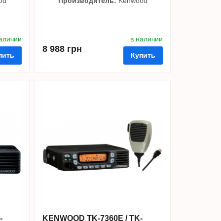
od
Производитель:
Kenwood
наличии
в наличии
8 988 грн
пить
Купить
ть в 1 клик
в избранные
сравнить
купить в 1 клик
-
KENWOOD TK-7360E / TK-