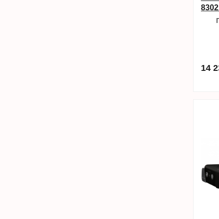
830
14 2
в избра