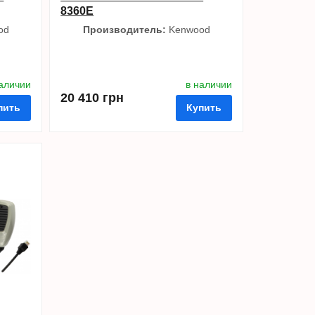
8360E
od
Производитель:
Kenwood
наличии
в наличии
20 410 грн
пить
Купить
ть в 1 клик
в избранные
сравнить
купить в 1 клик