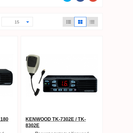
15
8180
KENWOOD TK-7302E / TK-
8302E