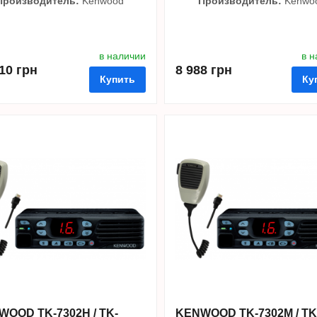
Производитель:
Kenwood
Производитель:
Kenwo
в наличии
в 
10 грн
8 988 грн
Купить
Ку
нные
сравнить
купить в 1 клик
в избранные
сравнить
купи
OOD TK-7302H / TK-
KENWOOD TK-7302M / TK