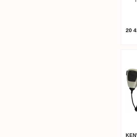
20 4
в избра
KENW