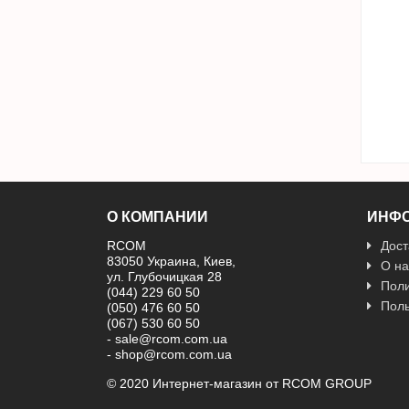
О КОМПАНИИ
ИНФ
RCOM
Дост
83050 Украина, Киев,
О на
ул. Глубочицкая 28
Поли
(044) 229 60 50
Поль
(050) 476 60 50
(067) 530 60 50
- sale@rcom.com.ua
- shop@rcom.com.ua
© 2020 Интернет-магазин от RCOM GROUP