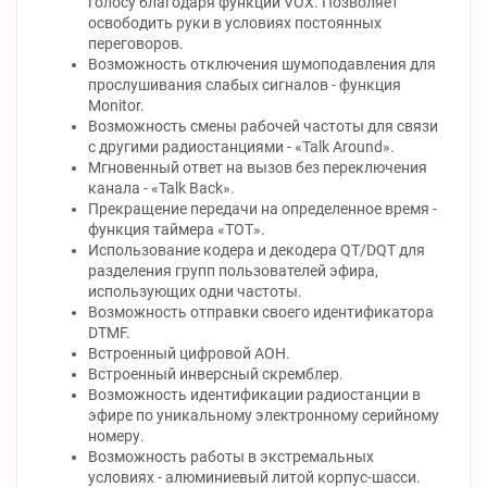
голосу благодаря функции VOX. Позволяет
освободить руки в условиях постоянных
переговоров.
Возможность отключения шумоподавления для
прослушивания слабых сигналов - функция
Monitor.
Возможность смены рабочей частоты для связи
с другими радиостанциями - «Talk Around».
Мгновенный ответ на вызов без переключения
канала - «Talk Back».
Прекращение передачи на определенное время -
функция таймера «ТОТ».
Использование кодера и декодера QT/DQT для
разделения групп пользователей эфира,
использующих одни частоты.
Возможность отправки своего идентификатора
DTMF.
Встроенный цифровой АОН.
Встроенный инверсный скремблер.
Возможность идентификации радиостанции в
эфире по уникальному электронному серийному
номеру.
Возможность работы в экстремальных
условиях - алюминиевый литой корпус-шасси.