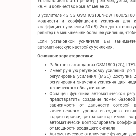
Устанавливать этот репитер рекомендуется, е
кв.м. и количество комнат менее 2х.
В усилителе 4G 3G GSM ICS10LN-DW 1800/2100
мощности и коэффициента усиления для к
коэффициент усиления 60 dB). Это достаточно 
репитер на меньшее или большее усиление, чтоб
Если установкой усилителя Вы занимаете
автоматическую настройку усиления.
Основные характеристики:
Работает в стандартах GSM1800 (2G), LTE1
Имеет ручную регулировку усиления до 15
регулировка усиления (MGC) доступна 
регулировки значения усиления для на
технического обслуживания.
Оснащен функцией автоматической регу
предотвратить создание помех базово
зависимости от дальности сотовой 
качественного уровня выходного сигн
корректировки, ретранслятор имеет вс
автоматически контролировать коэффици
от мощности входящего сигнала.
Автоматическое отключение функции дос