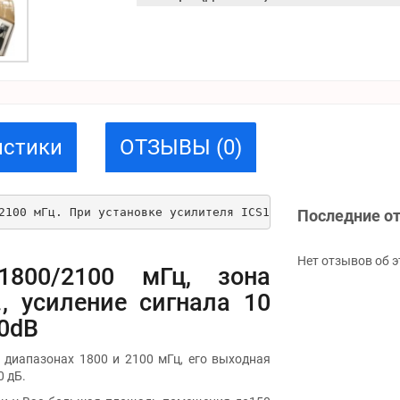
истики
ОТЗЫВЫ (0)
2100 мГц. При установке усилителя ICS10LN-DW 1800/2100 в
Последние о
Нет отзывов об э
1800/2100 мГц, зона
, усиление сигнала 10
60dB
х диапазонах 1800 и 2100 мГц, его выходная
0 дБ.