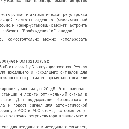
сли у Вас большая площадь помещения до150
 есть ручная и автоматическая регулировка
аждой частоты отдельно (максимальный
удобно, инженер-установщик может настроить
ы избежать “Возбуждения” и “Наводок”.
сь самостоятельно можно использовать
800 (4G) и UMTS2100 (3G);
 дБ с шагом 1 дБ в двух диапазонах. Ручная
для входящего и исходящего сигналов для
длежащего покрытия во время монтажа или
лировки усиления до 20 дБ. Это позволяет
й станции и ловить оптимальный сигнал в
вышки. Для поддержания безопасного и
ала и подает сигнал для автоматической
троенную AGC и ALC схемы, которые могут
ент усиления ретранслятора в зависимости
тупа для входящего и исходящего сигналов,