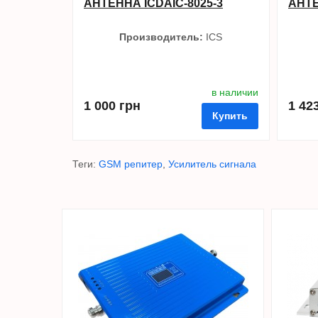
АНТЕННА ICDAIC-8025-3
АНТЕ
Производитель:
ICS
в наличии
1 000 грн
1 42
Купить
Теги:
GSM репитер
,
Усилитель сигнала
в избранные
сравнить
купить в 1 клик
в избра