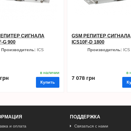
РЕПИТЕР СИГНАЛА
GSM РЕПИТЕР СИГНАЛА
F-G 900
ICS10F-D 1800
Производитель:
ICS
Производитель:
ICS
в наличии
в 
 грн
7 078 грн
Купить
К
ОРМАЦИЯ
ПОДДЕРЖКА
ные
сравнить
купить в 1 клик
авка и оплата
Связаться с нами
в избранные
сравнить
куп