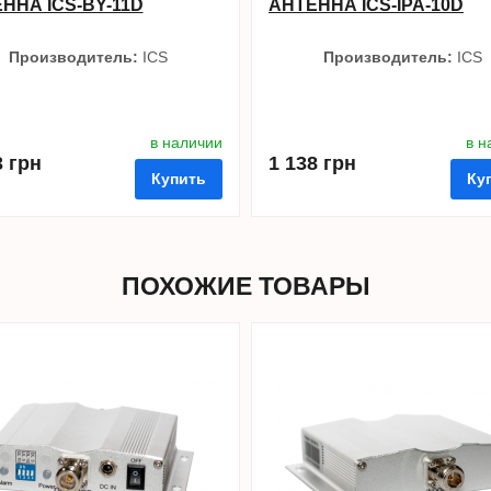
ННА ICS-BY-11D
АНТЕННА ICS-IPA-10D
Производитель:
ICS
Производитель:
ICS
в наличии
в н
3 грн
1 138 грн
Купить
Ку
ПОХОЖИЕ ТОВАРЫ
нные
сравнить
купить в 1 клик
в избранные
сравнить
купи