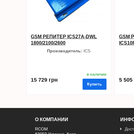
GSM РЕПИТЕР ICS27A-DWL
GSM 
1800/2100/2600
ICS10
Производитель:
ICS
в наличии
15 729 грн
5 505
Купить
О КОМПАНИИ
ИНФ
в избран
RCOM
Дост
в избранные
сравнить
купить в 1 клик
83050 Украина, Киев,