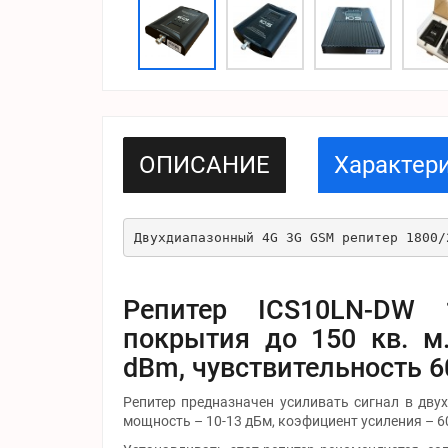
ОПИСАНИЕ
Характер
Двухдиапазонный 4G 3G GSM репитер 1800/
Репитер ICS10LN-DW 
покрытия до 150 кв. м.
dBm, чувствительность 
Репитер предназначен усиливать сигнал в дву
мощность – 10-13 дБм, коэфициент усиления – 6