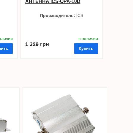
АНТЕННА ICS-OPA-10D
Производитель:
ICS
аличии
в наличии
1 329 грн
пить
Купить
ть в 1 клик
в избранные
сравнить
купить в 1 клик