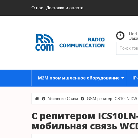
О нас
Доставка и оплата
Пн-П
Зак
M2M промышленное оборудование
IP
Усиление Связи
GSM репитер ICS10LN-DW 
С репитером ICS10LN
мобильная связь WC