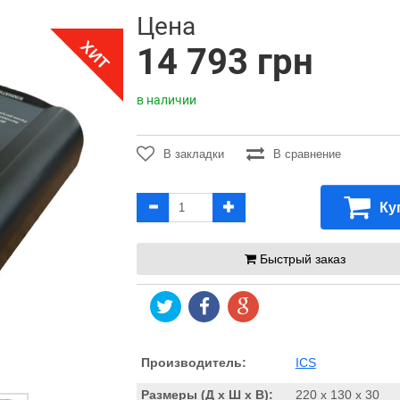
Цена
ХИТ
14 793 грн
в наличии
В закладки
В сравнение
Ку
Быстрый заказ
Производитель:
ICS
Размеры (Д x Ш x В):
220 x 130 x 30