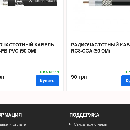
ОЧАСТОТНЫЙ КАБЕЛЬ
РАДИОЧАСТОТНЫЙ КА
-FB PVC (50 ОМ)
RG8-CCA (50 ОМ)
в наличии
в 
рн
90 грн
Купить
К
ОРМАЦИЯ
ПОДДЕРЖКА
авка и оплата
Связаться с нами
в избранные
сравнить
куп