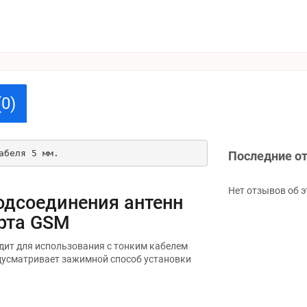
0)
абеля 5 мм.
Последние о
Нет отзывов об э
одсоединения антенн
рта GSM
дит для использования с тонким кабелем
дусматривает зажимной способ установки