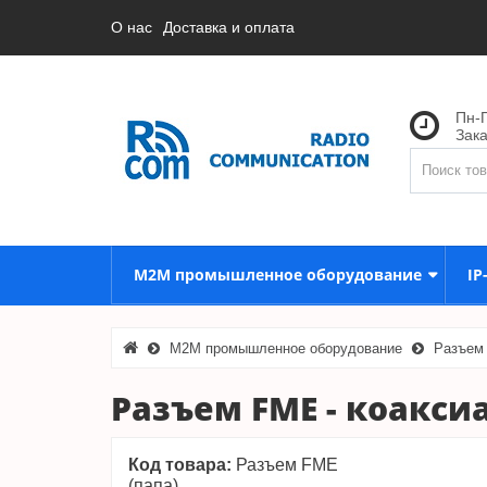
О нас
Доставка и оплата
Пн-П
Зак
M2M промышленное оборудование
IP
M2M промышленное оборудование
Разъем 
Разъем FME - коакси
Код товара:
Разъем FME
(папа)