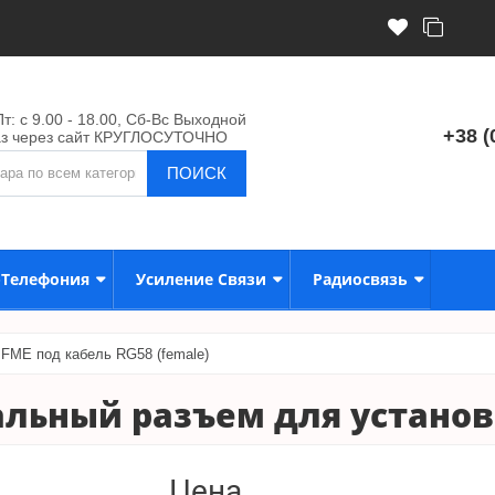
т: с 9.00 - 18.00, Сб-Вс Выходной
+38 (
аз через сайт КРУГЛОСУТОЧНО
ПОИСК
-Телефония
Усиление Связи
Радиосвязь
FME под кабель RG58 (female)
альный разъем для установ
Цена