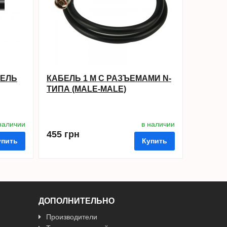
БЕЛЬ
КАБЕЛЬ 1 М С РАЗЪЕМАМИ N-
ТИПА (MALE-MALE)
наличии
в наличии
455 грн
упить
Купить
ДОПОЛНИТЕЛЬНО
Производители
ить в 1 клик
в избранные
сравнить
купить в 1 клик