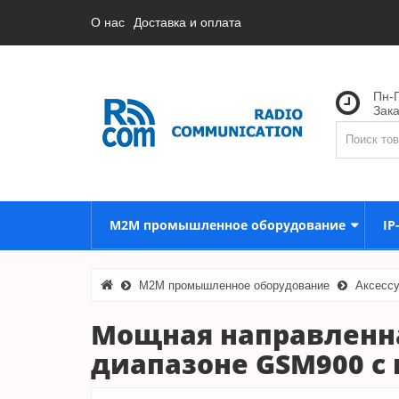
О нас
Доставка и оплата
Пн-П
Зак
M2M промышленное оборудование
IP
M2M промышленное оборудование
Аксесс
Мощная направленна
диапазоне GSM900 с