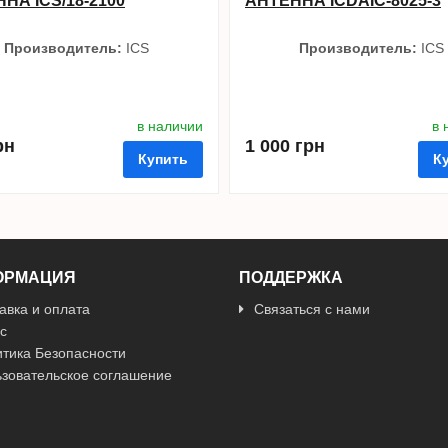
НА ICS/18-2100
АНТЕННА ICDAIC-8025-3
Производитель:
ICS
Производитель:
ICS
в наличии
в 
рн
1 000 грн
Купить
К
ОРМАЦИЯ
ПОДДЕРЖКА
авка и оплата
Связаться с нами
ные
сравнить
купить в 1 клик
в избранные
сравнить
куп
с
тика Безопасности
зовательское соглашение