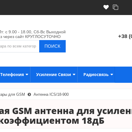
т: с 9.00 - 18.00, Сб-Вс Выходной
+38 (
аз через сайт КРУГЛОСУТОЧНО
ПОИСК
-Телефония
Усиление Связи
Радиосвязь
уары для GSM
Антенна ICS/18-900
я GSM антенна для усилен
 коэффициентом 18дБ