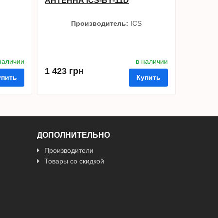
АНТЕННА ICS-BY-11D
Производитель:
ICS
наличии
в наличии
1 423 грн
упить
Купить
ДОПОЛНИТЕЛЬНО
Производители
ить в 1 клик
в избранные
сравнить
купить в 1 клик
Товары со скидкой