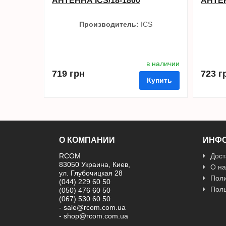
АНТЕННА ICS/18-1800
АНТЕН
Производитель:
ICS
в наличии
719 грн
723 г
Купить
О КОМПАНИИ
ИНФ
RCOM
Дост
в избранные
сравнить
купить в 1 клик
в избран
83050 Украина, Киев,
О на
ул. Глубочицкая 28
Поли
(044) 229 60 50
Поль
(050) 476 60 50
(067) 530 60 50
- sale@rcom.com.ua
- shop@rcom.com.ua