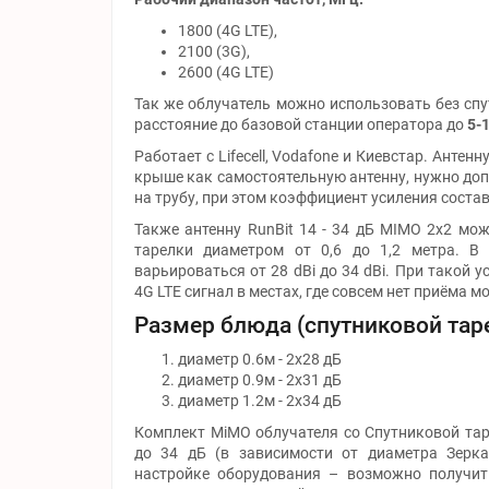
1800 (4G LTE),
2100 (3G),
2600 (4G LTE)
Так же облучатель можно использовать без спу
расстояние до базовой станции оператора до
5-
Работает с Lifecell, Vodafone и Киевстар. Антен
крыше как самостоятельную антенну, нужно до
на трубу, при этом коэффициент усиления состави
Также антенну RunBit 14 - 34 дБ MIMO 2x2 мо
тарелки диаметром от 0,6 до 1,2 метра. В
варьироваться от 28 dBi до 34 dBi. При такой 
4G LTE сигнал в местах, где совсем нет приёма 
Размер блюда (спутниковой таре
диаметр 0.6м - 2х28 дБ
диаметр 0.9м - 2х31 дБ
диаметр 1.2м - 2х34 дБ
Комплект MiMO облучателя со Спутниковой тар
до 34 дБ (в зависимости от диаметра Зерка
настройке оборудования – возможно получит