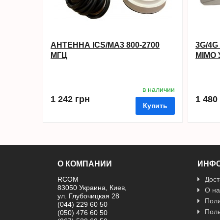
АНТЕННА ICS/MA3 800-2700
3G/4G
МГЦ
MIMO 
(1700-
в наличии
1 242 грн
1 480
Купить
О КОМПАНИИ
ИНФ
RCOM
Дост
83050 Украина, Киев,
в избранные
сравнить
купить в 1 клик
О на
ул. Глубочицкая 28
в избран
Поли
(044) 229 60 50
Поль
(050) 476 60 50