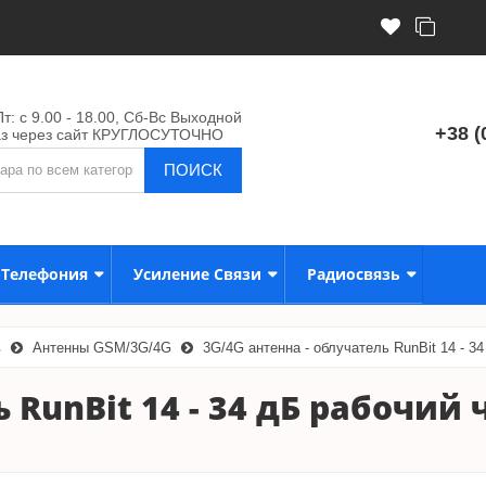
т: с 9.00 - 18.00, Сб-Вс Выходной
+38 (
аз через сайт КРУГЛОСУТОЧНО
ПОИСК
-Телефония
Усиление Связи
Радиосвязь
в
Антенны GSM/3G/4G
3G/4G антенна - облучатель RunBit 14 - 3
 RunBit 14 - 34 дБ рабочи