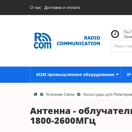
О нас
Доставка и оплата
Пн-П
Зак
M2M промышленное оборудование
IP
Усиление Связи
Аксессуары для Репитеро
Антенна - облучатель
1800-2600МГц